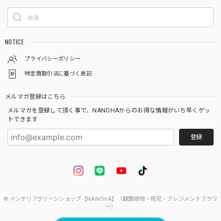
サンスベリア 白砂利（四角容器）
2025/10/09
NOTICE
プライバシーポリシー
特定商取引法に基づく表記
Gravel Plants ガジュマル白砂利ガラスボール
2024/07/20
メルマガ登録はこちら
メルマガを登録して頂く事で、NANOHAからのお得な情報がいち早くゲッ
丁寧な対応ありがとうございました。また注文したいと思い
トできます
ます。
登録
ご購入頂きありがとうございます(*^^*) 今後と
も当店をよろしくお願い致します。
© インテリアグリーンショップ【NANOHA】（観葉植物・祝花・アレジメントフラワ
ー）
Gravel Plantsガジュマル パキラ白砂利ガラスボール 2点セット
2024/03/28