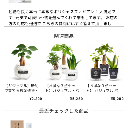
色艶も良く本当に素敵なポリシャスファビアン！ 大満足で
す!! 元気で可愛い〜物を選んでくれて感謝してます。 お店の
方の対応も迅速で こちらの質問にはすぐ答えて頂けまし
た。 また是非こちらのお店で購入したいです!! 本当に可愛ら
しいくて 素敵なポリシャスファビアンを 我家に迎えられて
関連商品
嬉しい限りです！ ありがとうございました!!
圧倒的な存在感でお洒落な観葉植物モンステラ 6号 陶器鉢
2026/05/08
商品も素晴らしくめちゃくちゃ気に入っています 名前もモ
【ガジュマル】砂利
【お得な３点セッ
【お得な３点セッ
で育てる観葉植物・
ト】ガジュマル・パ
ト】 ガジュマル パキ
ンちゃんと決まりました スタッフさんの丁寧なお心遣いが
虫が湧きにくく衛生
キラ・サンスベリア
ラ サンスベリア 黒砂
ありがたかったです これからも宜しくお願いします
¥2,200
¥5,280
¥5,280
的（白砂利ボール）
白砂利セット（丸容
利（四角容器）
Instagram毎日見てますので頑張って下さい ありがとうござ
器）
いました
最近チェックした商品