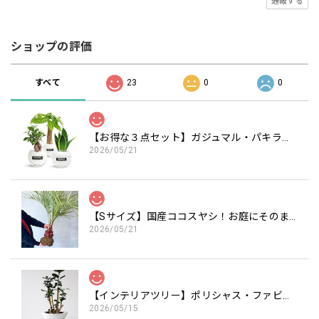
通報する
ショップの評価
すべて
23
0
0
【お得な３点セット】ガジュマル・パキラ・サンスベリア白砂利セット（丸容器）
2026/05/21
【Sサイズ】国産ココスヤシ！お庭にそのまま植えて南国気分を楽しめます 約120cm（苗のみ）
2026/05/21
【インテリアツリー】ポリシャス・ファビアン 7号 財運の木（高級平鉢陶器）
2026/05/15