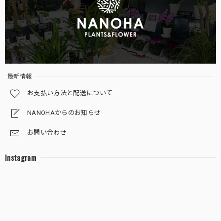
ガジュマル 黒砂利（四角容器）
2025/12/27
最新情報
葉っぱの色を鮮やかにしてくれる液体肥料（ピンクのボトル・ミストするサプリ）
お支払い方法と配送について
2025/11/20
NANOHAからのお知らせ
お問い合わせ
サンスベリア 白砂利（丸容器）
Instagram
2025/11/06
十二の巻 白砂利（丸容器）
2025/10/30