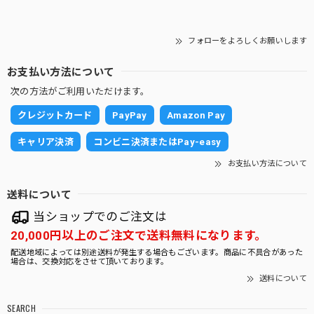
存在感抜群です。 邪気を跳ね除けてくれそうです。 大切に
育ていきます。
フォローをよろしくお願いします
お支払い方法について
次の方法がご利用いただけます。
【限定】グラデーション砂利 (丸容器)
2025/10/30
クレジットカード
PayPay
Amazon Pay
キャリア決済
コンビニ決済またはPay-easy
砂利の白黒がとても目を引きますし元気な子たちばかりで嬉
しくなりました。 大切に育ていきます。
お支払い方法について
送料について
ガジュマルS字 7号 （高級平鉢陶器）
当ショップでのご注文は
2025/10/30
20,000円以上のご注文で送料無料になります。
配送地域によっては別途送料が発生する場合もございます。商品に不具合があった
場合は、交換対応をさせて頂いております。
とても存在感があり素敵なガジュマルで感動しました。 早速
送料について
玄関に飾りましたが運気が上がりそうです。 大切に育てた
いと思います。
SEARCH