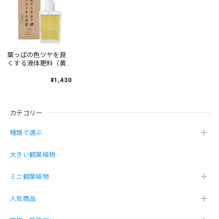
【お得な２鉢セット】S字ガジュマル・サンスベリア(高級平鉢陶器)
2026/05/08
この度は大変お世話になりありがとうございました 物凄く
素敵で丁寧な対応をして頂きこのお店で購入出来た事を嬉し
葉っぱの色ツヤを良
く思っています 商品も物凄く気に入ってます一目惚れです
くする液体肥料（黄
色のボトル・ミスト
子供と2人でガジュさんとサンちゃんと名前をつけました。
するサプリ）
¥1,430
大切に育てていきたいです 是非とも又購入させて頂きたい
と思います
カテゴリー
土を使わず虫が湧きにくい砂利で育てる観葉植物（サンスベリア 黒砂利グラス）
種類で選ぶ
2026/04/11
大きい観葉植物
薬を買い忘れました。が綺麗に届きました。ありがとござい
ミニ観葉植物
ました。
人気商品
こちらこそ！この度は数あるショップから当店
を選んで頂き、誠にありがとうございます❤️