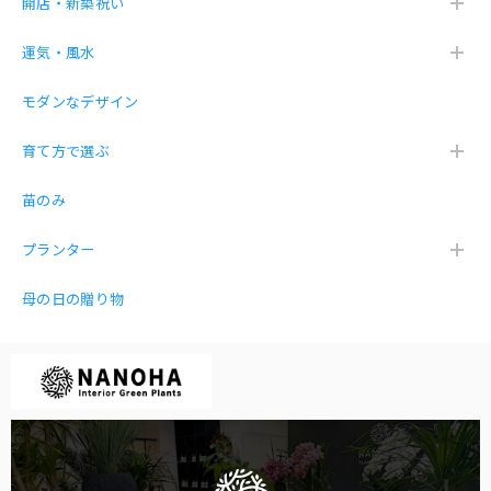
開店・新築祝い
運気・風水
幸福の木ドラセナ・マッサン 7号 プラ鉢
モダンなデザイン
2026/04/11
育て方で選ぶ
薬を買い忘れました。笑 綺麗に届きましたがやっぱり下の
皿が必要と思いました。買う前に質問するべきでした。あり
苗のみ
がとございました。
プランター
母の日の贈り物
【お得な３点セット】ガジュマル パキラ サンスベリア 白砂利（丸容器）
2026/01/12
とても丁寧な梱包で開けると可愛い3点セットが入っていま
した♡リビングや玄関に飾りました。買って良かった♡
嬉しいお言葉を頂き感謝です😍