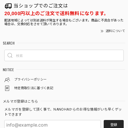
ガジュマルS字 7号 （高級平鉢陶器）
当ショップでのご注文は
2025/10/30
20,000円以上のご注文で送料無料になります。
配送地域によっては別途送料が発生する場合もございます。商品に不具合があった
場合は、交換対応をさせて頂いております。
とても存在感があり素敵なガジュマルで感動しました。 早速
送料について
玄関に飾りましたが運気が上がりそうです。 大切に育てた
いと思います。
SEARCH
サンスベリア 白砂利（四角容器）
2025/10/09
NOTICE
プライバシーポリシー
特定商取引法に基づく表記
Gravel Plants ガジュマル白砂利ガラスボール
2024/07/20
メルマガ登録はこちら
メルマガを登録して頂く事で、NANOHAからのお得な情報がいち早くゲッ
丁寧な対応ありがとうございました。また注文したいと思い
トできます
ます。
登録