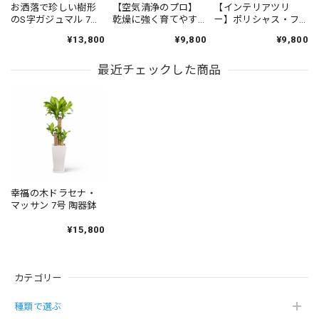
商品も素晴らしくめちゃくちゃ気に入っています 名前もモ
お洒落で珍しい樹形
【空気清浄のプロ】
【インテリアツリ
のS字ガジュマル 7号
乾燥に強く育てやす
ー】ポリシャス・フ
ンちゃんと決まりました スタッフさんの丁寧なお心遣いが
（高級平鉢陶器）
いサンスベリア 7号
ァビアン 7号 財運の
ありがたかったです これからも宜しくお願いします
¥13,800
¥9,800
¥9,800
（高級平鉢陶器）
木（高級平鉢陶器）
Instagram毎日見てますので頑張って下さい ありがとうござ
いました
最近チェックした商品
【お得な２鉢セット】S字ガジュマル・サンスベリア(高級平鉢陶器)
2026/05/08
この度は大変お世話になりありがとうございました 物凄く
素敵で丁寧な対応をして頂きこのお店で購入出来た事を嬉し
幸福の木ドラセナ・
く思っています 商品も物凄く気に入ってます一目惚れです
マッサン 7号 陶器鉢
子供と2人でガジュさんとサンちゃんと名前をつけました。
¥15,800
大切に育てていきたいです 是非とも又購入させて頂きたい
と思います
カテゴリー
土を使わず虫が湧きにくい砂利で育てる観葉植物（サンスベリア 黒砂利グラス）
種類で選ぶ
2026/04/11