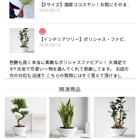
【Sサイズ】国産ココスヤシ！お庭にそのまま植えて南国気分を楽しめます 約120cm（苗のみ）
2026/05/21
【インテリアツリー】ポリシャス・ファビアン 7号 財運の木（高級平鉢陶器）
2026/05/15
色艶も良く本当に素敵なポリシャスファビアン！ 大満足で
す!! 元気で可愛い〜物を選んでくれて感謝してます。 お店の
方の対応も迅速で こちらの質問にはすぐ答えて頂けまし
た。 また是非こちらのお店で購入したいです!! 本当に可愛ら
しいくて 素敵なポリシャスファビアンを 我家に迎えられて
関連商品
嬉しい限りです！ ありがとうございました!!
圧倒的な存在感でお洒落な観葉植物モンステラ 6号 陶器鉢
2026/05/08