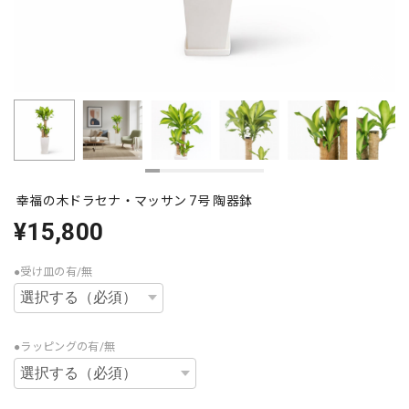
幸福の木ドラセナ・マッサン 7号 陶器鉢
¥15,800
●受け皿の有/無
●ラッピングの有/無