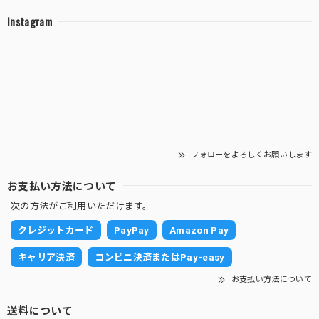
サンスベリア 白砂利（丸容器）
Instagram
2025/11/06
十二の巻 白砂利（丸容器）
2025/10/30
存在感抜群です。 邪気を跳ね除けてくれそうです。 大切に
育ていきます。
フォローをよろしくお願いします
お支払い方法について
次の方法がご利用いただけます。
【限定】グラデーション砂利 (丸容器)
2025/10/30
クレジットカード
PayPay
Amazon Pay
キャリア決済
コンビニ決済またはPay-easy
砂利の白黒がとても目を引きますし元気な子たちばかりで嬉
しくなりました。 大切に育ていきます。
お支払い方法について
送料について