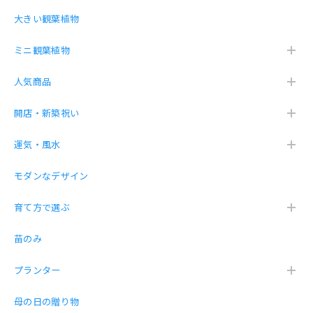
大きい観葉植物
薬を買い忘れました。が綺麗に届きました。ありがとござい
ミニ観葉植物
ました。
人気商品
こちらこそ！この度は数あるショップから当店
を選んで頂き、誠にありがとうございます❤️
開店・新築祝い
運気・風水
幸福の木ドラセナ・マッサン 7号 プラ鉢
モダンなデザイン
2026/04/11
育て方で選ぶ
薬を買い忘れました。笑 綺麗に届きましたがやっぱり下の
皿が必要と思いました。買う前に質問するべきでした。あり
苗のみ
がとございました。
プランター
母の日の贈り物
【お得な３点セット】ガジュマル パキラ サンスベリア 白砂利（丸容器）