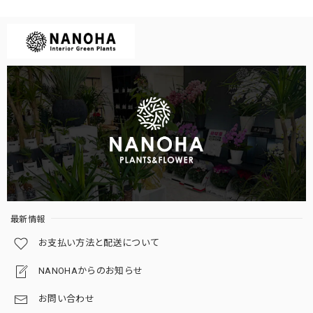
2026/01/12
とても丁寧な梱包で開けると可愛い3点セットが入っていま
した♡リビングや玄関に飾りました。買って良かった♡
嬉しいお言葉を頂き感謝です😍
ガジュマル 黒砂利（四角容器）
2025/12/27
最新情報
葉っぱの色を鮮やかにしてくれる液体肥料（ピンクのボトル・ミストするサプリ）
お支払い方法と配送について
2025/11/20
NANOHAからのお知らせ
お問い合わせ