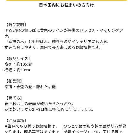
日本国内にお住まいの方向け
【商品説明】
明るい緑の葉っぱに黄色のラインが特徴のドラセナ・マッサンゲア
ナ。
「幸福の木」とも呼ばれ、贈りものやインテリアにも人気。
丈夫で育てやすく、室内で長く楽しめる観葉植物です。
【商品サイズ】
高さ：約105cm
横幅：約20cm
【花言葉】
幸福・永遠の愛・隠れた才能
【育て方】
春〜秋は土の表面が乾いたらたっぷり。
冬は乾いてから2〜3日後に控えめに与えましょう。
【注意事項】
⚫︎当店で取り扱う観葉植物は、一つひとつ葉の形や幹の曲がり方が異
なります。商品写真はあくまで「参考イメージ」です。同じ品種で