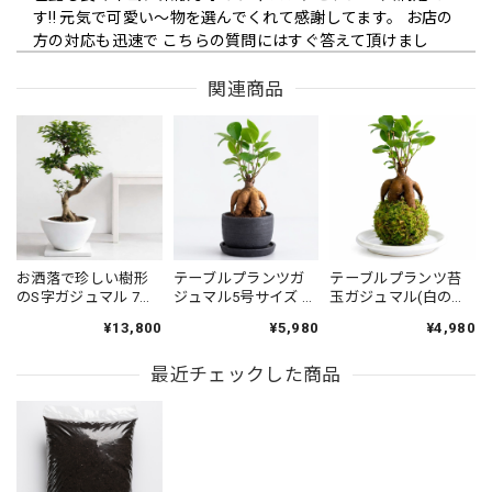
す!! 元気で可愛い〜物を選んでくれて感謝してます。 お店の
方の対応も迅速で こちらの質問にはすぐ答えて頂けまし
た。 また是非こちらのお店で購入したいです!! 本当に可愛ら
しいくて 素敵なポリシャスファビアンを 我家に迎えられて
関連商品
嬉しい限りです！ ありがとうございました!!
圧倒的な存在感でお洒落な観葉植物モンステラ 6号 陶器鉢
2026/05/08
商品も素晴らしくめちゃくちゃ気に入っています 名前もモ
お洒落で珍しい樹形
テーブルプランツガ
テーブルプランツ苔
のS字ガジュマル 7号
ジュマル5号サイズ 黒
玉ガジュマル(白の受
ンちゃんと決まりました スタッフさんの丁寧なお心遣いが
（高級平鉢陶器）
の陶器鉢 （受け付）
け皿付き)
ありがたかったです これからも宜しくお願いします
¥13,800
¥5,980
¥4,980
Instagram毎日見てますので頑張って下さい ありがとうござ
いました
最近チェックした商品
【お得な２鉢セット】S字ガジュマル・サンスベリア(高級平鉢陶器)
2026/05/08