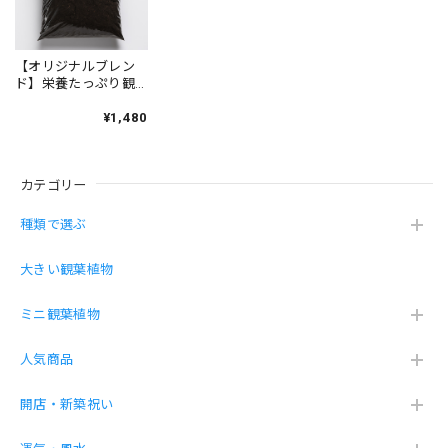
この度は大変お世話になりありがとうございました 物凄く
素敵で丁寧な対応をして頂きこのお店で購入出来た事を嬉し
【オリジナルブレン
く思っています 商品も物凄く気に入ってます一目惚れです
ド】栄養たっぷり観
葉植物の土 10L
子供と2人でガジュさんとサンちゃんと名前をつけました。
¥1,480
大切に育てていきたいです 是非とも又購入させて頂きたい
と思います
カテゴリー
土を使わず虫が湧きにくい砂利で育てる観葉植物（サンスベリア 黒砂利グラス）
種類で選ぶ
2026/04/11
大きい観葉植物
薬を買い忘れました。が綺麗に届きました。ありがとござい
ミニ観葉植物
ました。
人気商品
こちらこそ！この度は数あるショップから当店
を選んで頂き、誠にありがとうございます❤️
開店・新築祝い