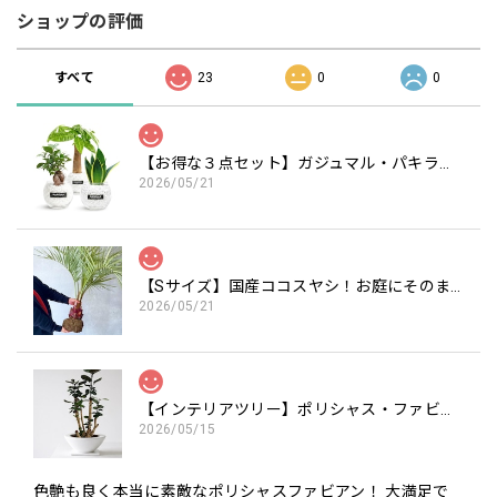
ショップの評価
すべて
23
0
0
【お得な３点セット】ガジュマル・パキラ・サンスベリア白砂利セット（丸容器）
2026/05/21
【Sサイズ】国産ココスヤシ！お庭にそのまま植えて南国気分を楽しめます 約120cm（苗のみ）
2026/05/21
【インテリアツリー】ポリシャス・ファビアン 7号 財運の木（高級平鉢陶器）
2026/05/15
色艶も良く本当に素敵なポリシャスファビアン！ 大満足で