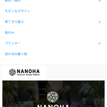
運気・風水
幸福の木ドラセナ・マッサン 7号 プラ鉢
モダンなデザイン
2026/04/11
育て方で選ぶ
薬を買い忘れました。笑 綺麗に届きましたがやっぱり下の
皿が必要と思いました。買う前に質問するべきでした。あり
苗のみ
がとございました。
プランター
母の日の贈り物
【お得な３点セット】ガジュマル パキラ サンスベリア 白砂利（丸容器）
2026/01/12
とても丁寧な梱包で開けると可愛い3点セットが入っていま
した♡リビングや玄関に飾りました。買って良かった♡
嬉しいお言葉を頂き感謝です😍