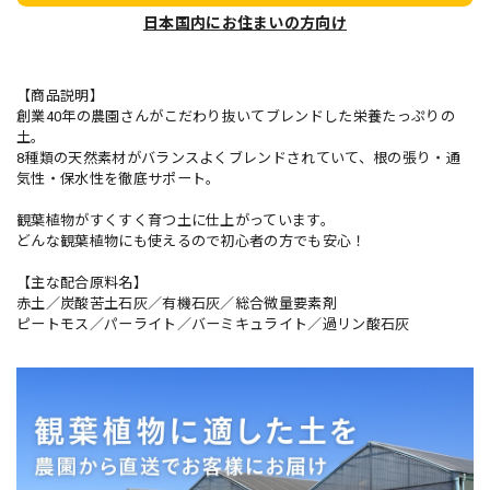
日本国内にお住まいの方向け
【商品説明】
創業40年の農園さんがこだわり抜いてブレンドした栄養たっぷりの
土。
8種類の天然素材がバランスよくブレンドされていて、根の張り・通
気性・保水性を徹底サポート。
観葉植物がすくすく育つ土に仕上がっています。
どんな観葉植物にも使えるので初心者の方でも安心！
【主な配合原料名】
赤土／炭酸苦土石灰／有機石灰／総合微量要素剤
ピートモス／パーライト／バーミキュライト／過リン酸石灰