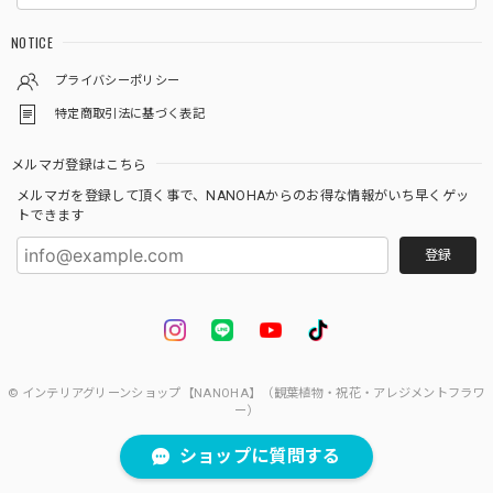
サンスベリア 白砂利（四角容器）
2025/10/09
NOTICE
プライバシーポリシー
特定商取引法に基づく表記
Gravel Plants ガジュマル白砂利ガラスボール
2024/07/20
メルマガ登録はこちら
メルマガを登録して頂く事で、NANOHAからのお得な情報がいち早くゲッ
丁寧な対応ありがとうございました。また注文したいと思い
トできます
ます。
登録
ご購入頂きありがとうございます(*^^*) 今後と
も当店をよろしくお願い致します。
© インテリアグリーンショップ【NANOHA】（観葉植物・祝花・アレジメントフラワ
ー）
Gravel Plantsガジュマル パキラ白砂利ガラスボール 2点セット
2024/03/28
ショップに質問する