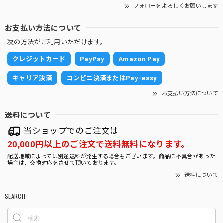
育ていきます。
フォローをよろしくお願いします
お支払い方法について
次の方法がご利用いただけます。
【限定】グラデーション砂利 (丸容器)
2025/10/30
クレジットカード
PayPay
Amazon Pay
キャリア決済
コンビニ決済またはPay-easy
砂利の白黒がとても目を引きますし元気な子たちばかりで嬉
しくなりました。 大切に育ていきます。
お支払い方法について
送料について
ガジュマルS字 7号 （高級平鉢陶器）
当ショップでのご注文は
2025/10/30
20,000円以上のご注文で送料無料になります。
配送地域によっては別途送料が発生する場合もございます。商品に不具合があった
場合は、交換対応をさせて頂いております。
とても存在感があり素敵なガジュマルで感動しました。 早速
送料について
玄関に飾りましたが運気が上がりそうです。 大切に育てた
いと思います。
SEARCH