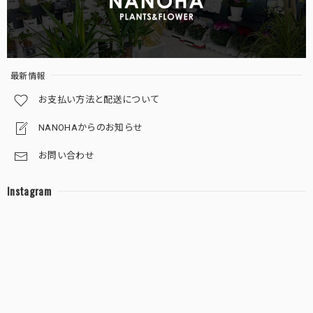
ガジュマル 黒砂利（四角容器）
2025/12/27
最新情報
葉っぱの色を鮮やかにしてくれる液体肥料（ピンクのボトル・ミストするサプリ）
お支払い方法と配送について
2025/11/20
NANOHAからのお知らせ
お問い合わせ
サンスベリア 白砂利（丸容器）
Instagram
2025/11/06
十二の巻 白砂利（丸容器）
2025/10/30
存在感抜群です。 邪気を跳ね除けてくれそうです。 大切に