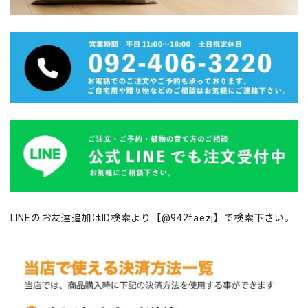
LINEのお友達追加はID検索より【@942faezj】で検索下さい。