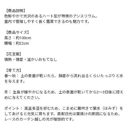
【商品説明】
色鮮やかで光沢のあるハート型が特徴のアンスリウム。
室内で管理しやすく長く鑑賞できるのも魅力です。
【商品サイズ】
高さ：約100cm
横幅：約22cm
【花言葉】
情熱・情愛・温かいおもてなし
【育て方】
春〜秋： 土の表面が乾いたら、鉢底から流れ出るくらいたっぷりと水
を与えます。
冬： 生長が緩やかになるため、土の表面が乾いてから2〜3日後に控え
めに与えてください。
ポイント： 高温多湿を好むため、こまめに霧吹きで葉水（はみず）を
してあげると元気に育ちます。直射日光は葉焼けの原因になるため、
レースのカーテン越しの光が理想的です。