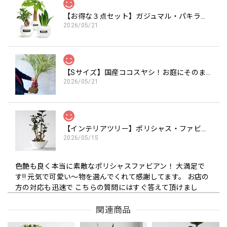
【お得な３点セット】ガジュマル・パキラ・サンスベリア白砂利セット（丸容器）
2026/05/21
【Sサイズ】国産ココスヤシ！お庭にそのまま植えて南国気分を楽しめます 約120cm（苗のみ）
2026/05/21
【インテリアツリー】ポリシャス・ファビアン 7号 財運の木（高級平鉢陶器）
2026/05/15
色艶も良く本当に素敵なポリシャスファビアン！ 大満足で
す!! 元気で可愛い〜物を選んでくれて感謝してます。 お店の
方の対応も迅速で こちらの質問にはすぐ答えて頂けまし
た。 また是非こちらのお店で購入したいです!! 本当に可愛ら
しいくて 素敵なポリシャスファビアンを 我家に迎えられて
関連商品
嬉しい限りです！ ありがとうございました!!