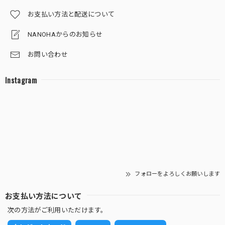
葉っぱの色を鮮やかにしてくれる液体肥料（ピンクのボトル・ミストするサプリ）
お支払い方法と配送について
2025/11/20
NANOHAからのお知らせ
お問い合わせ
サンスベリア 白砂利（丸容器）
Instagram
2025/11/06
十二の巻 白砂利（丸容器）
2025/10/30
存在感抜群です。 邪気を跳ね除けてくれそうです。 大切に
育ていきます。
フォローをよろしくお願いします
お支払い方法について
次の方法がご利用いただけます。
【限定】グラデーション砂利 (丸容器)
2025/10/30