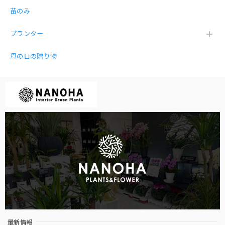
皿が必要と思いました。買う前に質問するべきでした。あり
苗のみ
がとございました。
プランター
母の日の贈り物
【お得な３点セット】ガジュマル パキラ サンスベリア 白砂利（丸容器）
2026/01/12
とても丁寧な梱包で開けると可愛い3点セットが入っていま
した♡リビングや玄関に飾りました。買って良かった♡
嬉しいお言葉を頂き感謝です😍
ガジュマル 黒砂利（四角容器）
2025/12/27
最新情報