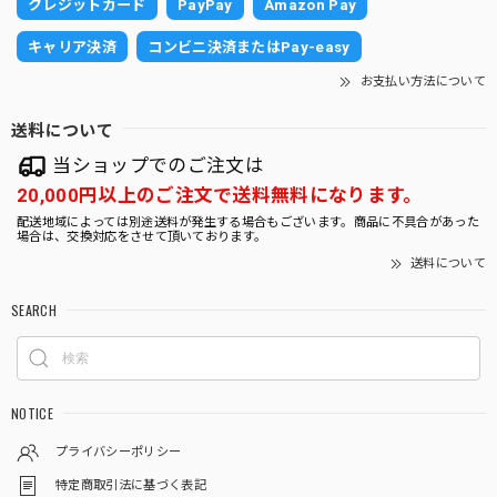
クレジットカード
PayPay
Amazon Pay
キャリア決済
コンビニ決済またはPay-easy
砂利の白黒がとても目を引きますし元気な子たちばかりで嬉
しくなりました。 大切に育ていきます。
お支払い方法について
送料について
ガジュマルS字 7号 （高級平鉢陶器）
当ショップでのご注文は
2025/10/30
20,000円以上のご注文で送料無料になります。
配送地域によっては別途送料が発生する場合もございます。商品に不具合があった
場合は、交換対応をさせて頂いております。
とても存在感があり素敵なガジュマルで感動しました。 早速
送料について
玄関に飾りましたが運気が上がりそうです。 大切に育てた
いと思います。
SEARCH
サンスベリア 白砂利（四角容器）
2025/10/09
NOTICE
プライバシーポリシー
特定商取引法に基づく表記