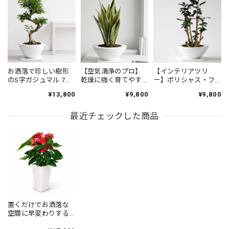
圧倒的な存在感でお洒落な観葉植物モンステラ 6号 陶器鉢
2026/05/08
商品も素晴らしくめちゃくちゃ気に入っています 名前もモ
お洒落で珍しい樹形
【空気清浄のプロ】
【インテリアツリ
のS字ガジュマル 7号
乾燥に強く育てやす
ー】ポリシャス・フ
ンちゃんと決まりました スタッフさんの丁寧なお心遣いが
（高級平鉢陶器）
いサンスベリア 7号
ァビアン 7号 財運の
ありがたかったです これからも宜しくお願いします
¥13,800
¥9,800
¥9,800
（高級平鉢陶器）
木（高級平鉢陶器）
Instagram毎日見てますので頑張って下さい ありがとうござ
いました
最近チェックした商品
【お得な２鉢セット】S字ガジュマル・サンスベリア(高級平鉢陶器)
2026/05/08
この度は大変お世話になりありがとうございました 物凄く
素敵で丁寧な対応をして頂きこのお店で購入出来た事を嬉し
置くだけでお洒落な
く思っています 商品も物凄く気に入ってます一目惚れです
空間に早変わりする
アンスリウム 8号 陶
子供と2人でガジュさんとサンちゃんと名前をつけました。