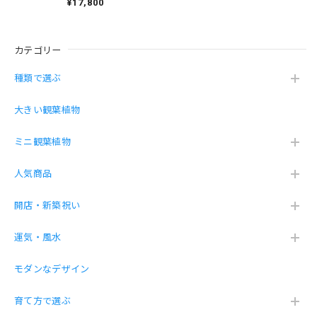
器 レッド
¥17,800
大切に育てていきたいです 是非とも又購入させて頂きたい
と思います
カテゴリー
土を使わず虫が湧きにくい砂利で育てる観葉植物（サンスベリア 黒砂利グラス）
種類で選ぶ
2026/04/11
大きい観葉植物
薬を買い忘れました。が綺麗に届きました。ありがとござい
ミニ観葉植物
ました。
人気商品
こちらこそ！この度は数あるショップから当店
を選んで頂き、誠にありがとうございます❤️
開店・新築祝い
運気・風水
幸福の木ドラセナ・マッサン 7号 プラ鉢
モダンなデザイン
2026/04/11
育て方で選ぶ
薬を買い忘れました。笑 綺麗に届きましたがやっぱり下の