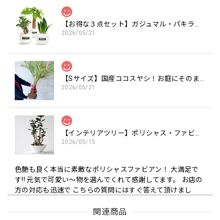
【お得な３点セット】ガジュマル・パキラ・サンスベリア白砂利セット（丸容器）
2026/05/21
【Sサイズ】国産ココスヤシ！お庭にそのまま植えて南国気分を楽しめます 約120cm（苗のみ）
2026/05/21
【インテリアツリー】ポリシャス・ファビアン 7号 財運の木（高級平鉢陶器）
2026/05/15
色艶も良く本当に素敵なポリシャスファビアン！ 大満足で
す!! 元気で可愛い〜物を選んでくれて感謝してます。 お店の
方の対応も迅速で こちらの質問にはすぐ答えて頂けまし
た。 また是非こちらのお店で購入したいです!! 本当に可愛ら
しいくて 素敵なポリシャスファビアンを 我家に迎えられて
関連商品