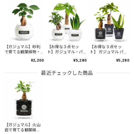
嬉しい限りです！ ありがとうございました!!
圧倒的な存在感でお洒落な観葉植物モンステラ 6号 陶器鉢
2026/05/08
商品も素晴らしくめちゃくちゃ気に入っています 名前もモ
【ガジュマル】砂利
【お得な３点セッ
【お得な３点セッ
で育てる観葉植物・
ト】ガジュマル・パ
ト】 ガジュマル パキ
ンちゃんと決まりました スタッフさんの丁寧なお心遣いが
虫が湧きにくく衛生
キラ・サンスベリア
ラ サンスベリア 黒砂
ありがたかったです これからも宜しくお願いします
¥2,200
¥5,280
¥5,280
的（白砂利ボール）
白砂利セット（丸容
利（四角容器）
Instagram毎日見てますので頑張って下さい ありがとうござ
器）
いました
最近チェックした商品
【お得な２鉢セット】S字ガジュマル・サンスベリア(高級平鉢陶器)
2026/05/08
この度は大変お世話になりありがとうございました 物凄く
素敵で丁寧な対応をして頂きこのお店で購入出来た事を嬉し
【ガジュマル】火山
く思っています 商品も物凄く気に入ってます一目惚れです
岩で育てる観葉植