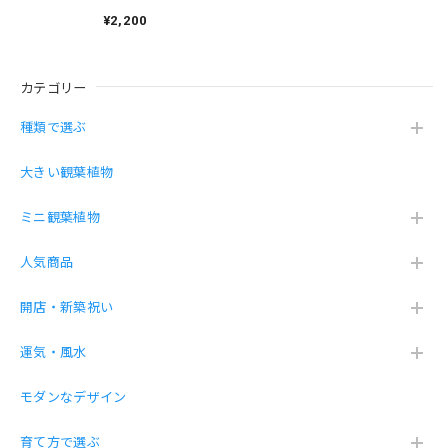
物・虫が湧きにくく
子供と2人でガジュさんとサンちゃんと名前をつけました。
衛生的（グラス）
¥2,200
大切に育てていきたいです 是非とも又購入させて頂きたい
と思います
カテゴリー
土を使わず虫が湧きにくい砂利で育てる観葉植物（サンスベリア 黒砂利グラス）
種類で選ぶ
2026/04/11
大きい観葉植物
薬を買い忘れました。が綺麗に届きました。ありがとござい
ミニ観葉植物
ました。
人気商品
こちらこそ！この度は数あるショップから当店
を選んで頂き、誠にありがとうございます❤️
開店・新築祝い
運気・風水
幸福の木ドラセナ・マッサン 7号 プラ鉢
モダンなデザイン
2026/04/11
育て方で選ぶ