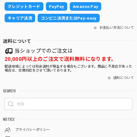
2025/10/30
クレジットカード
PayPay
Amazon Pay
キャリア決済
コンビニ決済またはPay-easy
砂利の白黒がとても目を引きますし元気な子たちばかりで嬉
しくなりました。 大切に育ていきます。
お支払い方法について
送料について
ガジュマルS字 7号 （高級平鉢陶器）
当ショップでのご注文は
2025/10/30
20,000円以上のご注文で送料無料になります。
配送地域によっては別途送料が発生する場合もございます。商品に不具合があった
場合は、交換対応をさせて頂いております。
とても存在感があり素敵なガジュマルで感動しました。 早速
送料について
玄関に飾りましたが運気が上がりそうです。 大切に育てた
いと思います。
SEARCH
サンスベリア 白砂利（四角容器）
2025/10/09
NOTICE
プライバシーポリシー