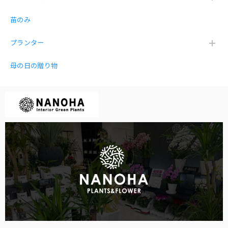
薬を買い忘れました。笑 綺麗に届きましたがやっぱり下の
皿が必要と思いました。買う前に質問するべきでした。あり
苗のみ
がとございました。
プランター
母の日の贈り物
【お得な３点セット】ガジュマル パキラ サンスベリア 白砂利（丸容器）
2026/01/12
とても丁寧な梱包で開けると可愛い3点セットが入っていま
した♡リビングや玄関に飾りました。買って良かった♡
嬉しいお言葉を頂き感謝です😍
ガジュマル 黒砂利（四角容器）
2025/12/27