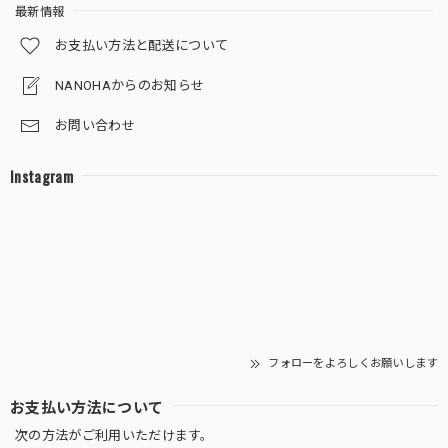
最新情報
葉っぱの色を鮮やかにしてくれる液体肥料（ピンクのボトル・ミストするサプリ）
お支払い方法と配送について
2025/11/20
NANOHAからのお知らせ
お問い合わせ
サンスベリア 白砂利（丸容器）
Instagram
2025/11/06
十二の巻 白砂利（丸容器）
2025/10/30
存在感抜群です。 邪気を跳ね除けてくれそうです。 大切に
育ていきます。
フォローをよろしくお願いします
お支払い方法について
次の方法がご利用いただけます。
【限定】グラデーション砂利 (丸容器)