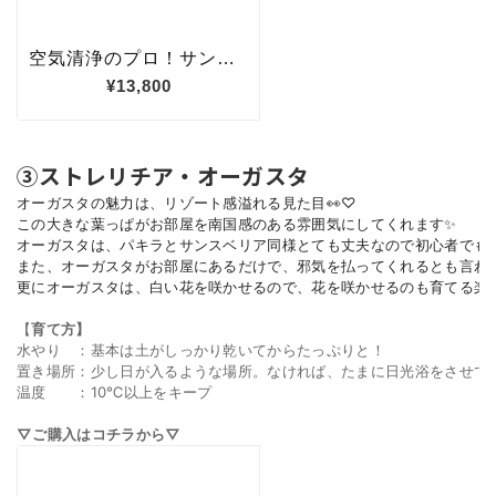
③ストレリチア・オーガスタ
オーガスタの魅力は、リゾート感溢れる見た目👀♡

この大きな葉っぱがお部屋を南国感のある雰囲気にしてくれます✨

オーガスタは、
パキラとサンスベリア同様とても丈夫なので初心者でもお
また、オーガスタがお部屋にあるだけで、邪気を払ってくれるとも言われ
更にオーガスタは、白い花を咲かせるので、花を咲かせるのも育てる楽し
【
育て方】
水やり　：基本は土がしっかり乾いてからたっぷりと！
置き場所：少し日が入るような場所。なければ、たまに日光浴をさせて
温度　　：10℃以上をキープ
▽ご購入はコチラから▽