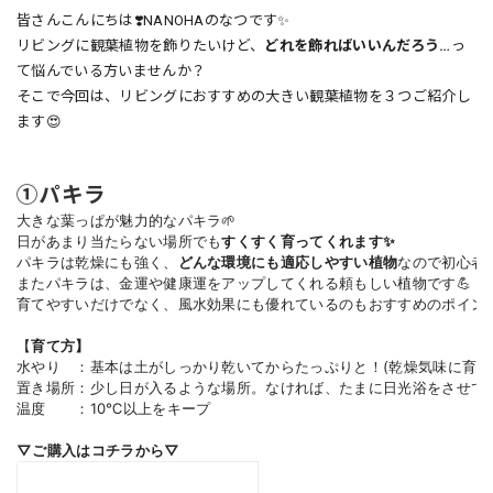
皆さんこんにちは❣️NANOHAのなつです✨
リビングに観葉植物を飾りたいけど、
どれを飾ればいいんだろう…
っ
て悩んでいる方いませんか？
そこで今回は、リビングにおすすめの大きい観葉植物を３つご紹介し
ます😍
①パキラ
大きな葉っぱが魅力的なパキラ🌱

日があまり当たらない場所でも
すくすく育ってくれます✨
パキラは乾燥にも強く、
どんな環境にも適応しやすい植物
なので初心者で
またパキラは、金運や健康運をアップしてくれる頼もしい植物です💪

育てやすいだけでなく、風水効果にも優れているのもおすすめのポイント
【
育て方】
水やり　：基本は土がしっかり乾いてからたっぷりと！(乾燥気味に育て
置き場所：少し日が入るような場所。なければ、たまに日光浴をさせて
温度　　：10℃以上をキープ
▽ご購入はコチラから▽