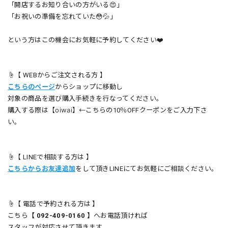
「開店するお知り合いの方がいる😍」
「お祝いの準備を忘れていた😳💦」
という方はこの機会にお気軽に予約してください❤️
☝️【 WEBからご注文される方 】
こちらのページ
からショップに移動し
対象の商品を選び購入手続きを行なってください。
oiwai
購入する際は【
】←こちらの10％OFFクーポンをご入力下さ
い。
☝️【 LINEで相談する方は 】
こちらからお友達追加
をして頂きLINEにてお気軽にご相談ください。
☝️【 電話で予約される方は 】
こちら
【 092-409-0160 】
へお電話頂ければ
スタッフが対応させて頂きます。