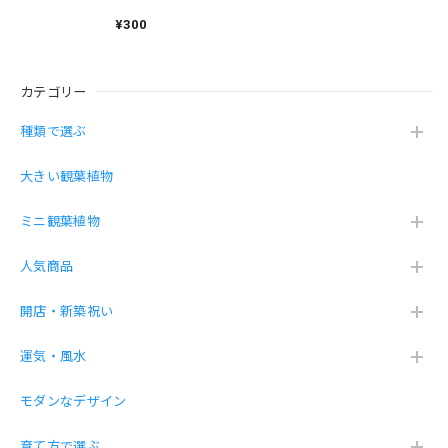
ブスク
子供と2人でガジュさんとサンちゃんと名前をつけました。
¥300
大切に育てていきたいです 是非とも又購入させて頂きたい
と思います
カテゴリー
土を使わず虫が湧きにくい砂利で育てる観葉植物（サンスベリア 黒砂利グラス）
種類で選ぶ
2026/04/11
大きい観葉植物
薬を買い忘れました。が綺麗に届きました。ありがとござい
ミニ観葉植物
ました。
人気商品
こちらこそ！この度は数あるショップから当店
を選んで頂き、誠にありがとうございます❤️
開店・新築祝い
運気・風水
幸福の木ドラセナ・マッサン 7号 プラ鉢
モダンなデザイン
2026/04/11
育て方で選ぶ