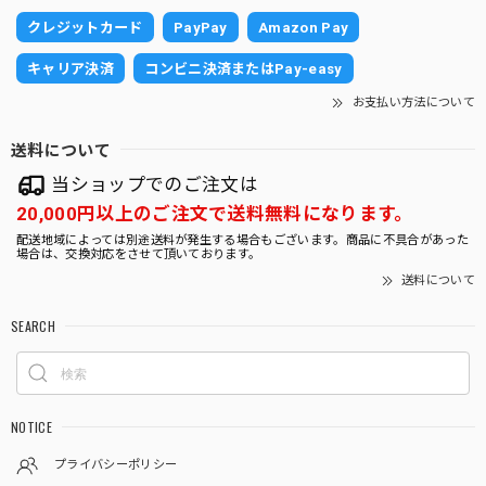
2025/10/30
クレジットカード
PayPay
Amazon Pay
キャリア決済
コンビニ決済またはPay-easy
砂利の白黒がとても目を引きますし元気な子たちばかりで嬉
しくなりました。 大切に育ていきます。
お支払い方法について
送料について
ガジュマルS字 7号 （高級平鉢陶器）
当ショップでのご注文は
2025/10/30
20,000円以上のご注文で送料無料になります。
配送地域によっては別途送料が発生する場合もございます。商品に不具合があった
場合は、交換対応をさせて頂いております。
とても存在感があり素敵なガジュマルで感動しました。 早速
送料について
玄関に飾りましたが運気が上がりそうです。 大切に育てた
いと思います。
SEARCH
サンスベリア 白砂利（四角容器）
2025/10/09
NOTICE
プライバシーポリシー