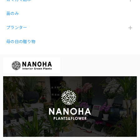
薬を買い忘れました。笑 綺麗に届きましたがやっぱり下の
皿が必要と思いました。買う前に質問するべきでした。あり
苗のみ
がとございました。
プランター
母の日の贈り物
【お得な３点セット】ガジュマル パキラ サンスベリア 白砂利（丸容器）
2026/01/12
とても丁寧な梱包で開けると可愛い3点セットが入っていま
した♡リビングや玄関に飾りました。買って良かった♡
嬉しいお言葉を頂き感謝です😍
ガジュマル 黒砂利（四角容器）
2025/12/27