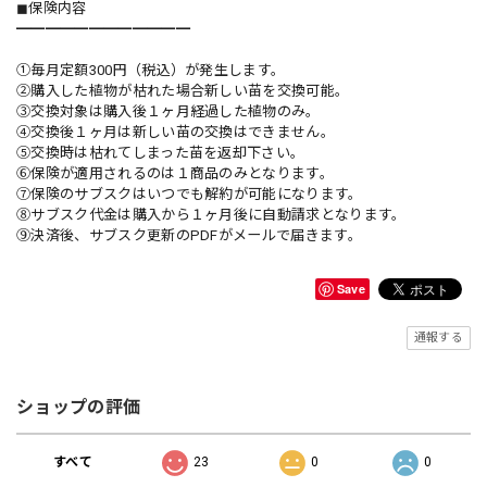
◼︎保険内容
━━━━━━━━━━━━
①毎月定額300円（税込）が発生します。
②購入した植物が枯れた場合新しい苗を交換可能。
③交換対象は購入後１ヶ月経過した植物のみ。
④交換後１ヶ月は新しい苗の交換はできません。
⑤交換時は枯れてしまった苗を返却下さい。
⑥保険が適用されるのは１商品のみとなります。
⑦保険のサブスクはいつでも解約が可能になります。
⑧サブスク代金は購入から１ヶ月後に自動請求となります。
⑨決済後、サブスク更新のPDFがメールで届きます。
Save
通報する
ショップの評価
すべて
23
0
0