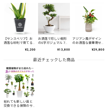
嬉しい限りです！ ありがとうございました!!
圧倒的な存在感でお洒落な観葉植物モンステラ 6号 陶器鉢
2026/05/08
商品も素晴らしくめちゃくちゃ気に入っています 名前もモ
【サンスベリア】お
お洒落で珍しい樹形
アジアン風デザイン
洒落な砂利で育てる
のS字ガジュマル 7号
のお洒落な豪華寄せ
ンちゃんと決まりました スタッフさんの丁寧なお心遣いが
観葉植物・虫が湧き
（高級平鉢陶器）
植え観葉植物（豪華
ありがたかったです これからも宜しくお願いします
¥2,200
¥13,800
¥29,800
にくく衛生的（黒砂
寄植え 8号 陶器鉢）
Instagram毎日見てますので頑張って下さい ありがとうござ
利グラス）
いました
最近チェックした商品
【お得な２鉢セット】S字ガジュマル・サンスベリア(高級平鉢陶器)
2026/05/08
この度は大変お世話になりありがとうございました 物凄く
素敵で丁寧な対応をして頂きこのお店で購入出来た事を嬉し
枯れても新しい苗と
く思っています 商品も物凄く気に入ってます一目惚れです
交換できる保険のサ