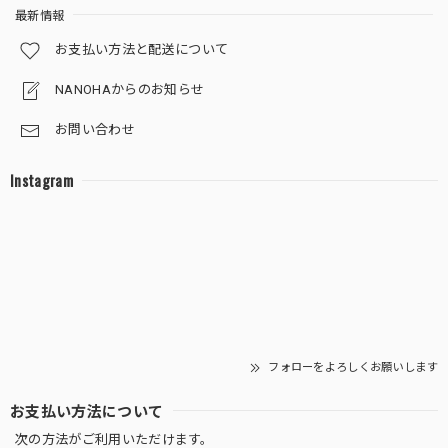
最新情報
葉っぱの色を鮮やかにしてくれる液体肥料（ピンクのボトル・ミストするサプリ）
お支払い方法と配送について
2025/11/20
NANOHAからのお知らせ
お問い合わせ
サンスベリア 白砂利（丸容器）
Instagram
2025/11/06
十二の巻 白砂利（丸容器）
2025/10/30
存在感抜群です。 邪気を跳ね除けてくれそうです。 大切に
育ていきます。
フォローをよろしくお願いします
お支払い方法について
次の方法がご利用いただけます。
【限定】グラデーション砂利 (丸容器)