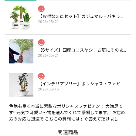
【お得な３点セット】ガジュマル・パキラ・サンスベリア白砂利セット（丸容器）
2026/05/21
【Sサイズ】国産ココスヤシ！お庭にそのまま植えて南国気分を楽しめます 約120cm（苗のみ）
2026/05/21
【インテリアツリー】ポリシャス・ファビアン 7号 財運の木（高級平鉢陶器）
2026/05/15
色艶も良く本当に素敵なポリシャスファビアン！ 大満足で
す!! 元気で可愛い〜物を選んでくれて感謝してます。 お店の
方の対応も迅速で こちらの質問にはすぐ答えて頂けまし
た。 また是非こちらのお店で購入したいです!! 本当に可愛ら
しいくて 素敵なポリシャスファビアンを 我家に迎えられて
関連商品